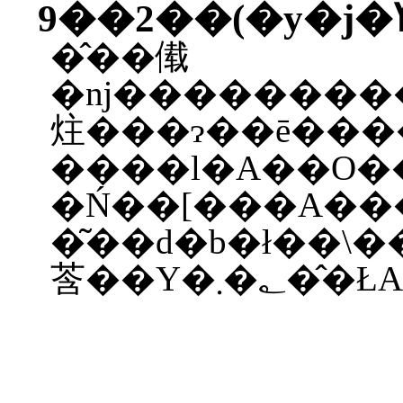
�̂��傤
�ǌ�����������D�ɏ��܂��B�s���
�Ń��[���A��
�͂��d�b�ł��\