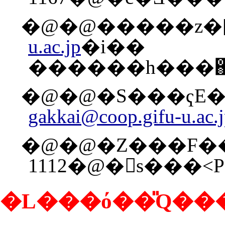
�@�@�����z�[
u.ac.jp
�i��
������h���֌
�@�@�S���ҁE��
gakkai@coop.gifu-u.ac.
�@�@�Z���F��
1112�@�򕌎s���˂
�L���ό��̎Q��