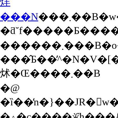
烊
���N
���܂��B�w�O�̃z�e���������p�̂Ƃ��́A�o�X����200�~�ŕ֗��ł����A����Ȃ�
�ƌ˘f�����Ƃ���
������܂���B�o�X�ł�20���قǂ�����܂�����A���}
���̂Ƃ��̓^�N�V
炢�Œ����܂��B
�@
�ȉ��̒n�}��JR�򕌉w