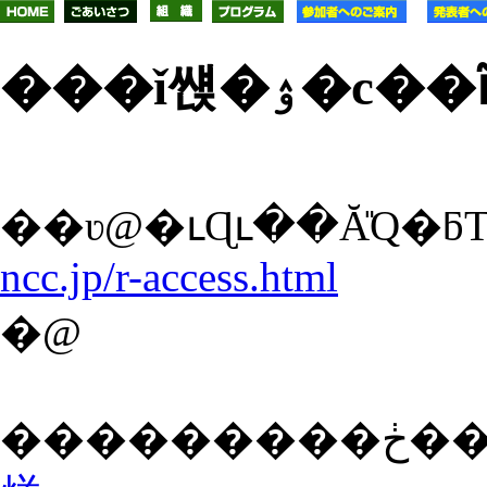
���ǐ썑�ۉ
��ʋ@�ւɊւ��Ă̎Q�ƃ
ncc.jp/r-access.html
�@
��������